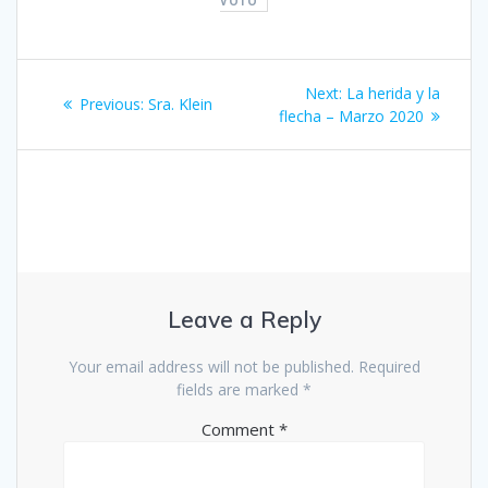
VOTO
Post
Next
Next:
La herida y la
Previous
Previous:
Sra. Klein
navigation
post:
flecha – Marzo 2020
post:
Leave a Reply
Your email address will not be published.
Required
fields are marked
*
Comment
*