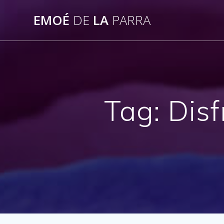
Skip
EMOÉ
DE
LA
PARRA
to
content
Tag:
Disf