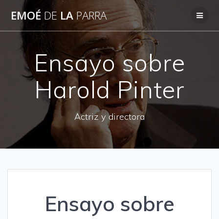
Skip
EMOÉ
DE
LA
PARRA
to
content
Ensayo sobre
Harold Pinter
Actriz y directora
Ensayo sobre