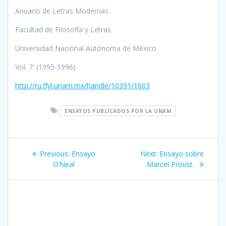
Anuario de Letras Modernas.
Facultad de Filosofía y Letras
Universidad Nacional Autónoma de México
Vol. 7: (1995-1996)
http://ru.ffyl.unam.mx/handle/10391/1603
ENSAYOS PUBLICADOS POR LA UNAM
Post
Previous
Next
Previous:
Ensayo
Next:
Ensayo sobre
navigation
post:
post:
O’Neal
Marcel Proust.