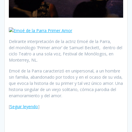
Delirante interpretación de la actriz Emoé de la Parra,
del monólogo ‘Primer amor’ de Samuel Beckett, dentro del
ciclo Teatro a una sola voz, Festival de Monólogos, en
Monterrey, NL.
Emoé de la Parra caracterizó en unipersonal, a un hombre
sin familia, abandonado por todos y en el ocaso de su vida,
que evoca la historia de su primer y tal vez único amor. Una
historia singular de un viejo solitario, cómica parodia del
enamoramiento y del amor.
[
Seguir leyendo
]