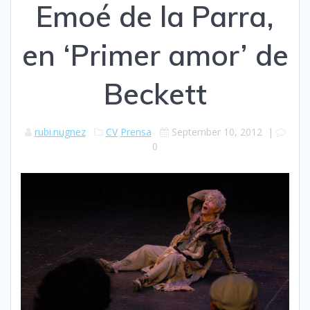
Emoé de la Parra,
en ‘Primer amor’ de
Beckett
rubi.nugnez
CV
Prensa
September 10, 2012
|
0