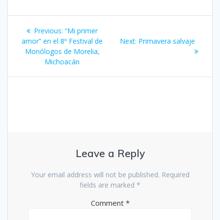
Post
Previous
Previous:
“Mi primer
navigation
post:
Next
amor” en el 8º Festival de
Next:
Primavera salvaje
post:
Monólogos de Morelia,
Michoacán
Leave a Reply
Your email address will not be published.
Required
fields are marked
*
Comment
*