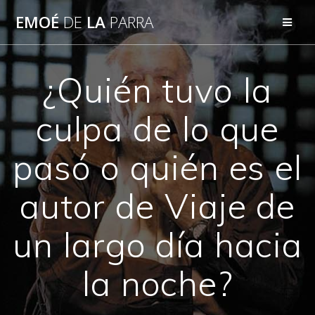
Skip
EMOÉ
DE
LA
PARRA
to
content
¿Quién tuvo la
culpa de lo que
pasó o quién es el
autor de Viaje de
un largo día hacia
la noche?