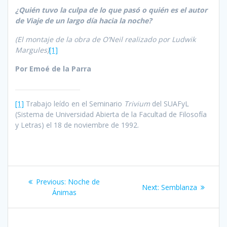
¿Quién tuvo la culpa de lo que pasó o quién es el autor
de Viaje de un largo día hacia la noche?
(El montaje de la obra de O’Neil realizado por Ludwik
Margules)
[1]
Por Emoé de la Parra
[1]
Trabajo leído en el Seminario
Trivium
del SUAFyL
(Sistema de Universidad Abierta de la Facultad de Filosofía
y Letras) el 18 de noviembre de 1992.
Post
Previous
Previous:
Noche de
Next
Next:
Semblanza
navigation
post:
Ánimas
post: