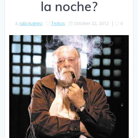
la noche?
rubi.nugnez
Textos
October 22, 2012
|
0