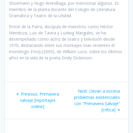
Shoemann y Hugo Arrevillaga, por mencionar algunos. Es
miembro de la planta docente del Colegio de Literatura
Dramática y Teatro de la UNAM.
Emoé de la Parra, discípula de maestros como Héctor
Mendoza, Luis de Tavira y Ludwig Margules, se ha
desempeñado como actriz de teatro y televisión desde
1970, destacando entre sus montajes mas recientes el
monólogo
Emily
(2009), de William Luce, sobre los últimos
años en la vida de la poeta Emily Dickinson.
Post
Next
Next:
Llevan a escena
Previous
Previous:
Primavera
navigation
post:
problemas existenciales
post:
salvaje [reportajes
con “Primavera Salvaje”
online]
[crítica]