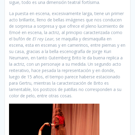
sigue, todo es una dimensión teatral fortísima.
La puesta en escena, excesivamente larga, tiene un primer
acto brillante, lleno de bellas imágenes que nos conducen
de sorpresa a sorpresa y que ofrece el pleno lucimiento de
Emoé en escena, la actriz, al principio caracterizada como
el bufón de
El rey Lear
, se maquilla y desmaquilla en
escena, esta en escenas y en camerinos, entre piernas y en
su casa, gracias a la bella escenografía de Jorge Kuri
Neumann, en tanto Gutemberg Brito le da buena replica a
la actriz, con un personaje a su medida. Un segundo acto
reiterativo, hace pesada la representación y en donde,
luego de 15 años, el tiempo parece haberse estacionado
para Gertru, mientras la caracterización de Brito es
lamentable, los postizos de patillas no corresponden a su
color de pelo, entre otras cosas.