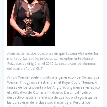
Además de las dos ocasiones en que Susana Alexander ha
montado
Las cuatro estaciones
, recientemente Alonso
Ruizpalacios dirigió en el 2010
La cocina
con los alumnos
del cuarto año del CUT.
Arnold Wesker suele ir unido a la generación del 56, aunque
Wesker Trilogy no se estreno en el Royal Court Theatre. A
finales de los cincuenta a los Angry Young men se les aplico
el calificativo de Kitchen sink drama. Era un calificativo
despectivo hacía la referencia de que los protagonistas de
las obras eran de la clase social mas baja. Pero si nos