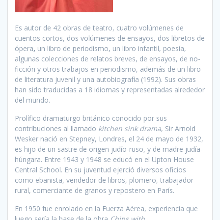
Es autor de 42 obras de teatro, cuatro volúmenes de
cuentos cortos, dos volúmenes de ensayos, dos libretos de
ópera
,
un libro de periodismo, un libro infantil, poesía,
algunas colecciones de relatos breves, de ensayos, de no-
ficción y otros trabajos en periodismo, además de un libro
de literatura juvenil y una autobiografía (1992). Sus obras
han sido traducidas a 18 idiomas y representadas alrededor
del mundo.
Prolífico dramaturgo británico conocido por sus
contribuciones al llamado
kitchen sink drama
, Sir Arnold
Wesker nació en Stepney, Londres, el 24 de mayo de 1932,
es hijo de un sastre de origen judío-ruso, y de madre judía-
húngara. Entre 1943 y 1948 se educó en el Upton House
Central School. En su juventud ejerció diversos oficios
como ebanista, vendedor de libros, plomero, trabajador
rural, comerciante de granos y repostero en París.
En 1950 fue enrolado en la Fuerza Aérea, experiencia que
luego sería la base de la obra
Chips with