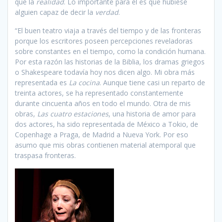
que la
realidad
. Lo importante para él es que hubiese
alguien capaz de decir la
verdad
.
“El buen teatro viaja a través del tiempo y de las fronteras
porque los escritores poseen percepciones reveladoras
sobre constantes en el tiempo, como la condición humana.
Por esta razón las historias de la Biblia, los dramas griegos
o Shakespeare todavía hoy nos dicen algo. Mi obra más
representada es
La cocina
. Aunque tiene casi un reparto de
treinta actores, se ha representado constantemente
durante cincuenta años en todo el mundo. Otra de mis
obras,
Las cuatro estaciones
, una historia de amor para
dos actores, ha sido representada de México a Tokio, de
Copenhage a Praga, de Madrid a Nueva York. Por eso
asumo que mis obras contienen material atemporal que
traspasa fronteras.