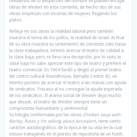
olvidamos de lo despectivo del nombre se pueden encajar
obras de Wesker en esta corriente, de hecho dos de sus
obras empiezan con escenas de mujeres fregando los
platos.
Refleja en sus obras la realidad laboral pero también
muestra el tema de los judíos, la realidad de Israel. Al final
de su obra muestra su sentimiento de creciente odio hacia
la clase trabajadora. Intentó acercar el teatro de calidad a
la clase baja, pero se llevo una decepción, por lo visto la
clase baja no sabe apreciar este tipo de teatro y prefiere el
teatro comercial. En 1964 fundó y dirigió el primer teatro
del centro cultural Roundhouse, llamado Centre 42, un
intento pionero de acercar el teatro a las masas con ayuda
de sindicatos. Fracaso al no conseguir la ayuda esperada
de los sindicatos. El drama social de Wesker deja mucho
que desear, el teatro de Wesker siempre tiene un
componente humanitario y sentimental.
Su trilogía conformada por las obras
Chicken soup with
Barley, Roots y I’m talking about Jerusalem
, tiene cierto
carácter autobiográfico, de la época de su vida en la cual
estuvo trabajando en el puesto de repostería de un hotel.