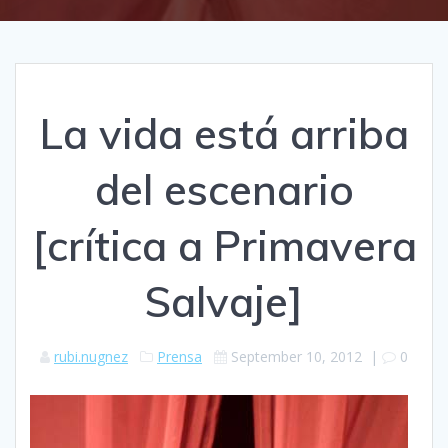
La vida está arriba
del escenario
[crítica a Primavera
Salvaje]
rubi.nugnez
Prensa
September 10, 2012
|
0