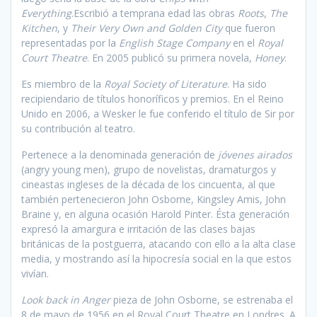
Everything
.Escribió a temprana edad las obras
Roots
,
The
Kitchen
, y
Their Very Own and Golden City
que fueron
representadas por la
English Stage Company
en el
Royal
Court Theatre
. En 2005 publicó su primera novela,
Honey
.
Es miembro de la
Royal Society of Literature
. Ha sido
recipiendario de títulos honoríficos y premios. En el Reino
Unido en 2006, a Wesker le fue conferido el título de Sir por
su contribución al teatro.
Pertenece a la denominada generación de
jóvenes airados
(angry young men), grupo de novelistas, dramaturgos y
cineastas ingleses de la década de los cincuenta, al que
también pertenecieron John Osborne, Kingsley Amis, John
Braine y, en alguna ocasión Harold Pinter. Ésta generación
expresó la amargura e irritación de las clases bajas
británicas de la postguerra, atacando con ello a la alta clase
media, y mostrando así la hipocresía social en la que estos
vivían.
Look back in Anger
pieza de John Osborne, se estrenaba el
8 de mayo de 1956 en el Royal Court Theatre en Londres. A