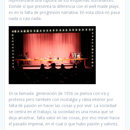
representaría una ruptura de los esquemas dominantes.
Donde sí que presenta la diferencia con el well made plays
es en la falta de progresión narrativa. En esta obra no pasa
nada o casi nada.
En la llamada generación de 1956 se piensa con ira y
protesta pero también con nostalgia y rabia interior por
falta de pasión en hacer las cosas y por vivir. La sociedad
se centra en el trabajo, la sociedad es una masa que se
deja arrastrar, falta valor en las cosas, por eso miran hacia
el pasado imperial, en el cual si que hubo pasión y valores.