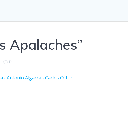
os Apalaches”
|
0