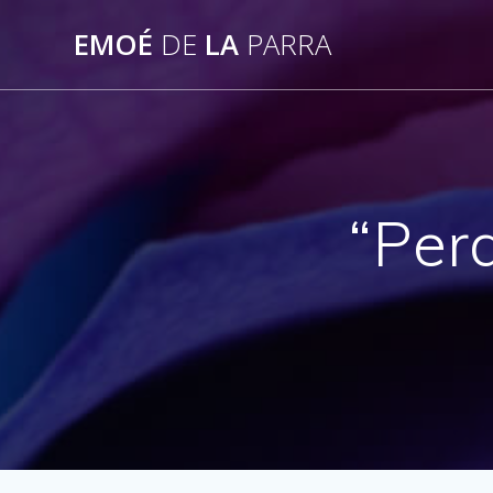
Skip
EMOÉ
DE
LA
PARRA
to
content
“Per