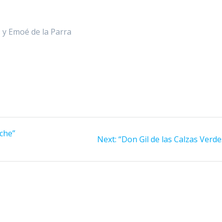
 y Emoé de la Parra
oche”
Next
Next:
“Don Gil de las Calzas Verde
post: