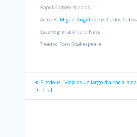
Papel: Doroty Nieblas
Actores:
Miguel Angel Ferriz,
Carlos Cobos
Escenografía: Arturo Nava
Teatro: Foro Shakespeare
Post
Previous
Previous:
“Viaje de un largo día hacia la n
post:
navigation
[crítica]