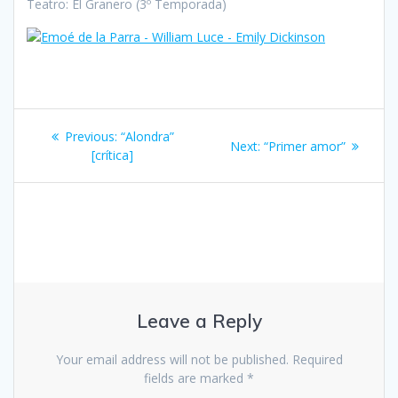
Teatro: El Granero (3º Temporada)
Post
Previous
Previous:
“Alondra”
Next
Next:
“Primer amor”
navigation
post:
[crítica]
post:
Leave a Reply
Your email address will not be published.
Required
fields are marked
*