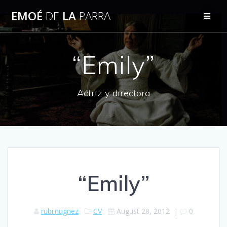
Skip
EMOÉ
DE
LA
PARRA
to
content
“Emily”
Actriz y directora
“Emily”
rubi.nugnez
CV
August 28, 2012
|
0